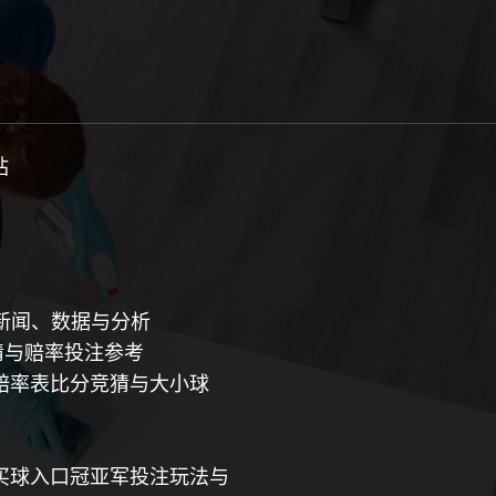
站
、新闻、数据与分析
竞猜与赔率投注参考
赔率表比分竞猜与大小球
买球入口冠亚军投注玩法与