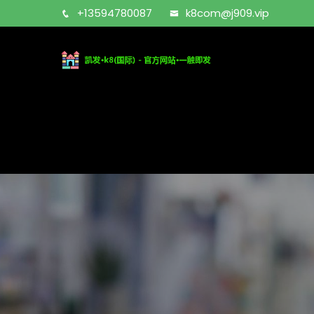
+13594780087
k8com@j909.vip